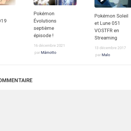
Pokémon
Pokémon Soleil
019
Évolutions
et Lune 051
3
septième
VOSTFR en
épisode !
Streaming
16 décembre 2021
13 décembre 2017
par
Mâmotto
par
Malo
COMMENTAIRE