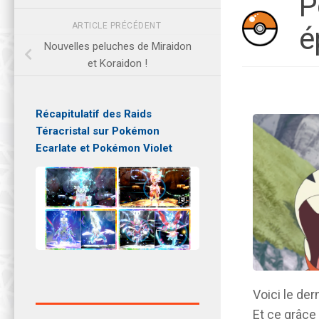
P
ARTICLE PRÉCÉDENT
é
Nouvelles peluches de Miraidon
et Koraidon !
Récapitulatif des Raids
Téracristal sur Pokémon
Ecarlate et Pokémon Violet
Voici le der
Et ce grâce 