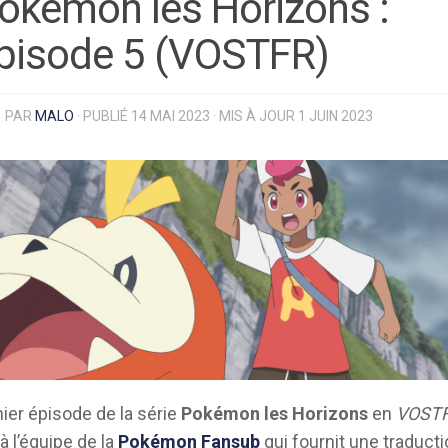
okémon les Horizons :
pisode 5 (VOSTFR)
PAR
MALO
· PUBLIÉ
14 MAI 2023
· MIS À JOUR
1 JUIN 2023
nier épisode de la série
Pokémon les Horizons
en
VOST
à l’équipe de la
Pokémon Fansub
qui fournit une traduct