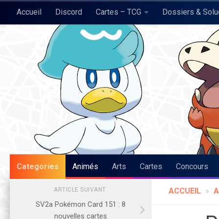
Accueil
Discord
Cartes – TCG
Dossiers & Sol
Skip to content
Pokégraph
Categories
Animés
Arts
Cartes
Concours
ARTICLE SUIVANT
ACCUEIL
»
A
SV2a Pokémon Card 151 : 8
nouvelles cartes