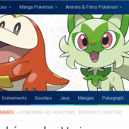
uces
Manga Pokémon
Animés & Films Pokémon
Evénements
Goodies
Jeux
Mangas
Pokegraph
NIMÉS
»
POKÉMON LES HORIZONS : ÉPISODE 5 (VOSTFR)