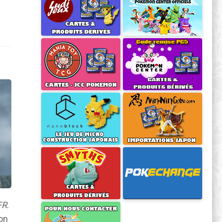
FR
.
ion