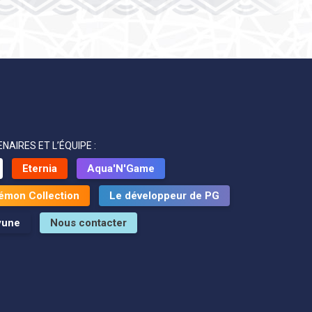
NAIRES ET L’ÉQUIPE :
Eternia
Aqua'N'Game
émon Collection
Le développeur de PG
yune
Nous contacter