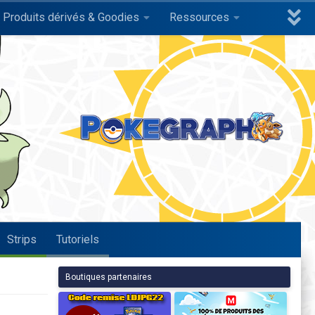
Produits dérivés & Goodies
Ressources
Strips
Tutoriels
Boutiques partenaires