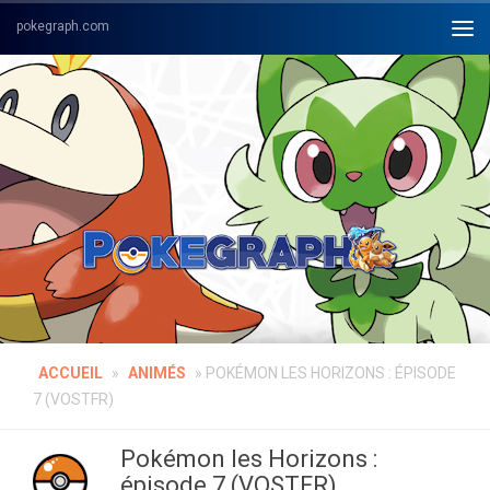
Skip to content
ACCUEIL
»
ANIMÉS
»
POKÉMON LES HORIZONS : ÉPISODE
7 (VOSTFR)
Pokémon les Horizons :
épisode 7 (VOSTFR)