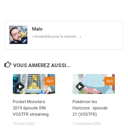
Malo
« Ensemble pour la victoire... »
VOUS AIMEREZ AUSSI...
0
0
Pocket Monsters
Pokémon les
2019 épisode 096
Horizons : épisode
VOSTFR streaming
21 (VOSTFR)
10 mars 2022
1 novembre 2023