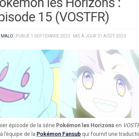
okémon les Horizons :
pisode 15 (VOSTFR)
R
MALO
· PUBLIÉ
1 SEPTEMBRE 2023
· MIS À JOUR
31 AOÛT 2023
nier épisode de la série
Pokémon les Horizons
en
VOST
à l’équipe de la
Pokémon Fansub
qui fournit une traduct