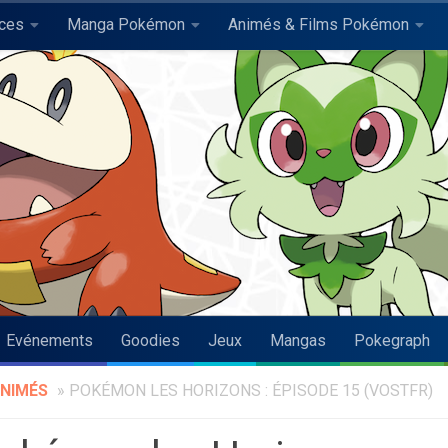
uces
Manga Pokémon
Animés & Films Pokémon
Evénements
Goodies
Jeux
Mangas
Pokegraph
NIMÉS
»
POKÉMON LES HORIZONS : ÉPISODE 15 (VOSTFR)