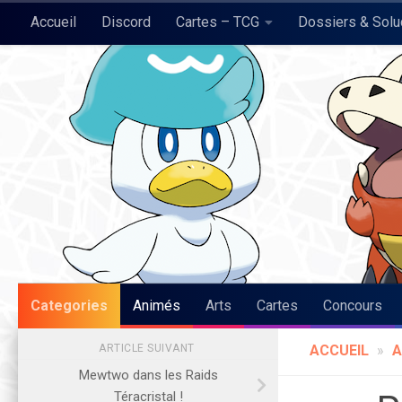
Accueil
Discord
Cartes – TCG
Dossiers & Sol
Skip to content
Pokégraph
Categories
Animés
Arts
Cartes
Concours
ARTICLE SUIVANT
ACCUEIL
»
A
Mewtwo dans les Raids
Téracristal !