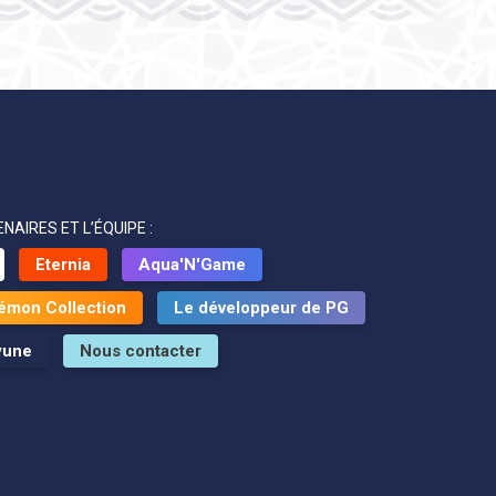
NAIRES ET L’ÉQUIPE :
Eternia
Aqua'N'Game
émon Collection
Le développeur de PG
yune
Nous contacter