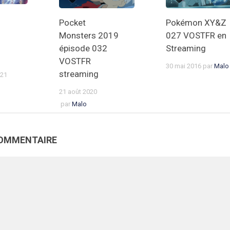
Pocket
Pokémon XY&Z
Monsters 2019
027 VOSTFR en
épisode 032
Streaming
VOSTFR
30 mai 2016
par
Malo
streaming
021
21 août 2020
par
Malo
COMMENTAIRE