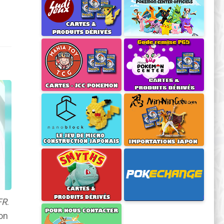
FR
.
ion