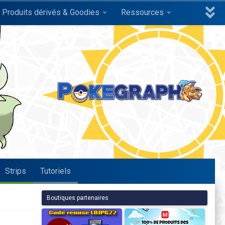
Produits dérivés & Goodies
Ressources
Strips
Tutoriels
Boutiques partenaires