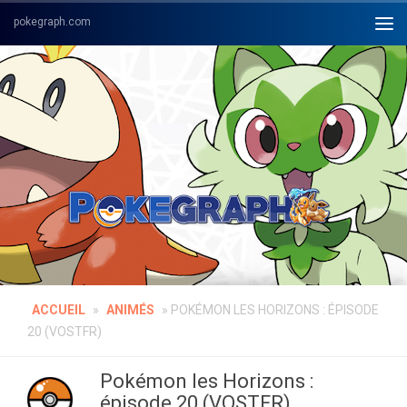
Skip to content
ACCUEIL
»
ANIMÉS
»
POKÉMON LES HORIZONS : ÉPISODE
20 (VOSTFR)
Pokémon les Horizons :
épisode 20 (VOSTFR)