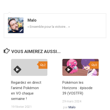
Malo
« Ensemble pour la victoire... »
VOUS AIMEREZ AUSSI...
2
0
Regardez en direct
Pokémon les
l’animé Pokémon
Horizons : épisode
en VO chaque
39 (VOSTFR)
semaine !
29 mars 2024
19 février 2021
par
Malo