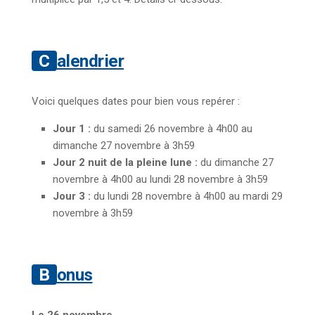
Calendrier
Voici quelques dates pour bien vous repérer :
Jour 1 :
du samedi 26 novembre à 4h00 au
dimanche 27 novembre à 3h59
Jour 2 nuit de la pleine lune :
du dimanche 27
novembre à 4h00 au lundi 28 novembre à 3h59
Jour 3 :
du lundi 28 novembre à 4h00 au mardi 29
novembre à 3h59
Bonus