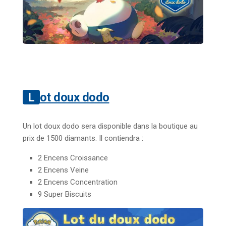
Lot doux dodo
Un lot doux dodo sera disponible dans la boutique au
prix de 1500 diamants. Il contiendra :
2 Encens Croissance
2 Encens Veine
2 Encens Concentration
9 Super Biscuits