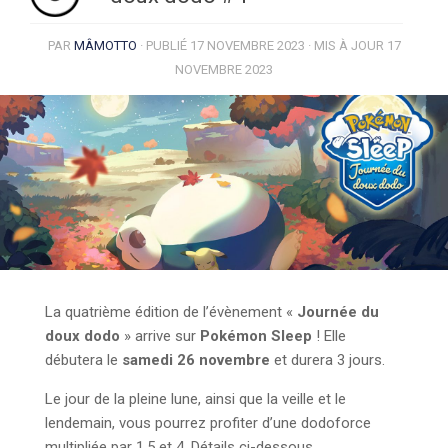
PAR
MÂMOTTO
· PUBLIÉ
17 NOVEMBRE 2023
· MIS À JOUR
17
NOVEMBRE 2023
La quatrième édition de l’évènement «
Journée du
doux dodo
» arrive sur
Pokémon Sleep
! Elle
débutera le
samedi 26 novembre
et durera 3 jours.
Le jour de la pleine lune, ainsi que la veille et le
lendemain, vous pourrez profiter d’une dodoforce
multipliée par 1,5 et 4. Détails ci-dessous.