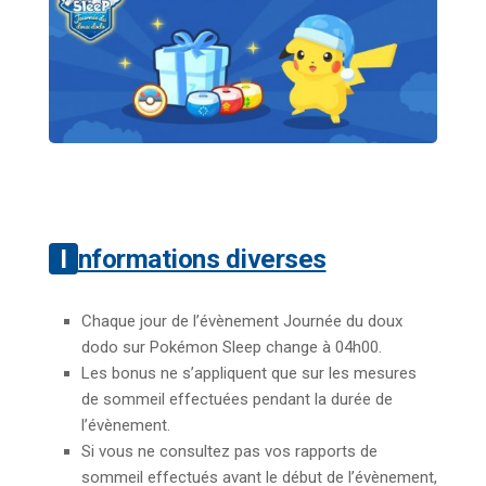
Informations diverses
Chaque jour de l’évènement Journée du doux
dodo sur Pokémon Sleep change à 04h00.
Les bonus ne s’appliquent que sur les mesures
de sommeil effectuées pendant la durée de
l’évènement.
Si vous ne consultez pas vos rapports de
sommeil effectués avant le début de l’évènement,