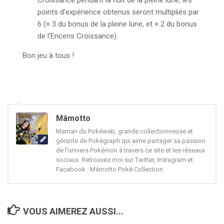
points d’expérience obtenus seront multipliés par
6 (× 3 du bonus de la pleine lune, et × 2 du bonus
de l’Encens Croissance).
Bon jeu à tous !
Mâmotto
Maman du Pokéweb, grande collectionneuse et
gérante de Pokégraph qui aime partager sa passion
de l'univers Pokémon à travers ce site et les réseaux
sociaux. Retrouvez moi sur Twitter, Instagram et
Facebook : Mâmotto Poké Collection
VOUS AIMEREZ AUSSI...