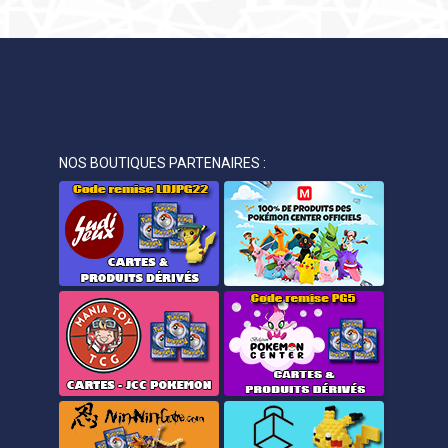
NOS BOUTIQUES PARTENAIRES :