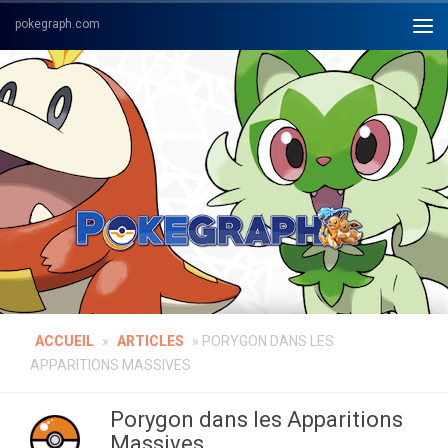
Skip to content
ACCUEIL
»
ARTICLES
»
PORYGON DANS LES
APPARITIONS MASSIVES
Porygon dans les Apparitions
Massives