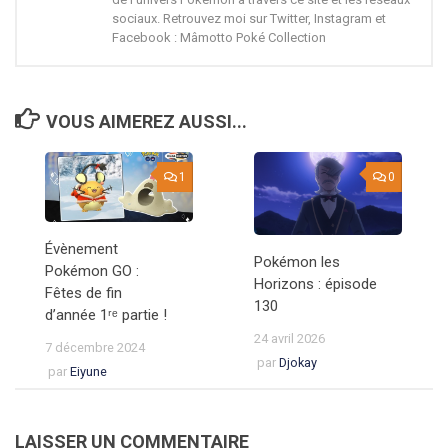
sociaux. Retrouvez moi sur Twitter, Instagram et
Facebook : Mâmotto Poké Collection
VOUS AIMEREZ AUSSI...
1
0
Évènement
Pokémon les
Pokémon GO :
Horizons : épisode
Fêtes de fin
130
d’année 1ʳᵉ partie !
24 avril 2026
7 décembre 2024
par
Djokay
par
Eiyune
LAISSER UN COMMENTAIRE