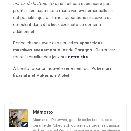
enfoui de la Zone Zéro
ne soit pas nécessaire pour
profiter des apparitions massives évènementielles, il
est possible que certaines apparitions massives se
déroulent dans des lieux exclusifs au contenu
additionnel.​​
Bonne chance avec ces nouvelles
apparitions
massives évènementielles
de
Porygon
! Retrouvez
toute l’actualité des jeux sur
notre site
.
À bientôt pour un nouvel évènement sur
Pokémon
Écarlate et Pokémon Violet
!
Mâmotto
Maman du Pokéweb, grande collectionneuse et
gérante de Pokégraph qui aime partager sa passion
de l'univers Pokémon à travers ce site et les réseaux