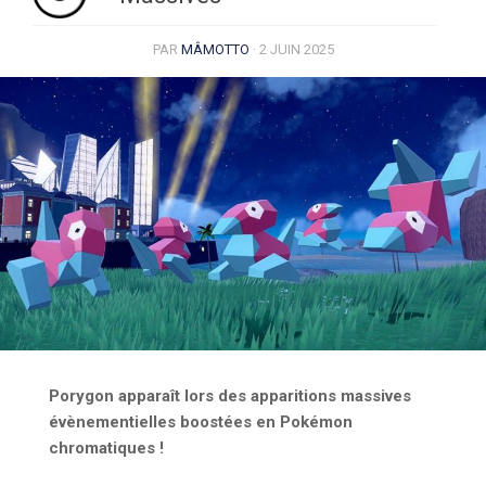
PAR
MÂMOTTO
·
2 JUIN 2025
Porygon apparaît lors des apparitions massives
évènementielles boostées en Pokémon
chromatiques !