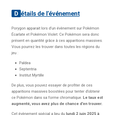
Détails de l’événement
Porygon apparait lors d’un évènement sur Pokémon
Écarlate et Pokémon Violet. Ce Pokémon sera donc
présent en quantité grâce à ces apparitions massives.
Vous pourrez les trouver dans toutes les régions du
jeu :
Paldea
Septentria
Institut Myrtille
De plus, vous pouvez essayer de profiter de ces
apparitions massives boostées pour tenter d’obtenir
ce Pokémon dans sa forme chromatique.
Le taux est
augmenté, vous avez plus de chance d’en trouver.
Cet évènement spécial a lieu du
lundi 2 juin 2025 à