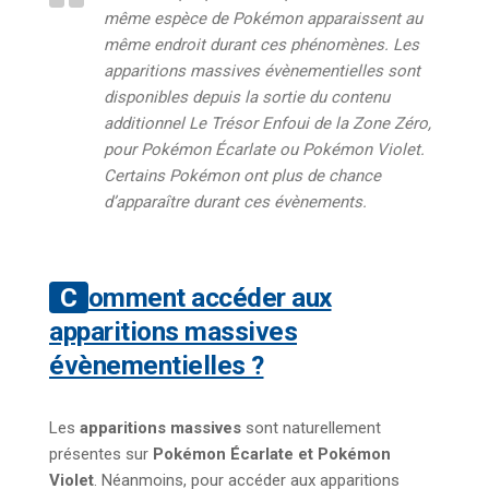
même espèce de Pokémon apparaissent au
même endroit durant ces phénomènes. Les
apparitions massives évènementielles sont
disponibles depuis la sortie du contenu
additionnel
Le Trésor Enfoui de la Zone Zéro
,
pour
Pokémon Écarlate
ou
Pokémon Viole
t.
Certains Pokémon ont plus de chance
d’apparaître durant ces évènements.
Comment accéder aux
apparitions massives
évènementielles ?
Les
apparitions massives
sont naturellement
présentes sur
Pokémon Écarlate et Pokémon
Violet
. Néanmoins, pour accéder aux apparitions