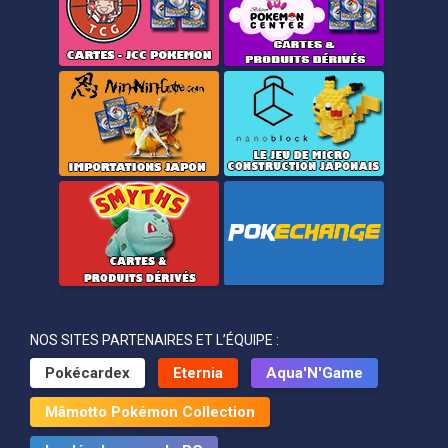
NOS SITES PARTENAIRES ET L’ÉQUIPE :
Pokécardex
Eternia
Aqua'N'Game
Mâmotto Pokémon Collection