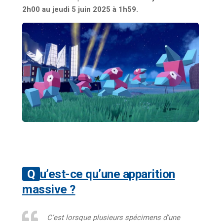
2h00 au jeudi 5 juin 2025 à 1h59.
Qu’est-ce qu’une apparition
massive ?
C’est lorsque plusieurs spécimens d’une