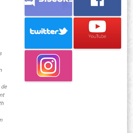
s
n
 de
nt
th
m