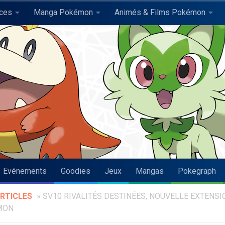
uces
Manga Pokémon
Animés & Films Pokémon
Evénements
Goodies
Jeux
Mangas
Pokegraph
RTICLES
»
SV10 RIVALITÉS DESTINÉES, NOUVELLE EXTENSI
MON