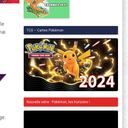
le
TCG – Cartes Pokémon
mai
Nouvelle série : Pokémon, les horizons !
ge.