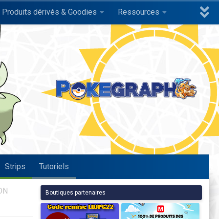
Produits dérivés & Goodies
Ressources
Strips
Tutoriels
ON
Boutiques partenaires