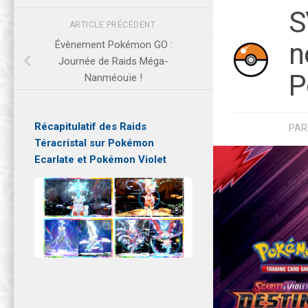
S
ARTICLE PRÉCÉDENT
n
Évènement Pokémon GO :
Journée de Raids Méga-
P
Nanméouïe !
Récapitulatif des Raids
PA
Téracristal sur Pokémon
Ecarlate et Pokémon Violet