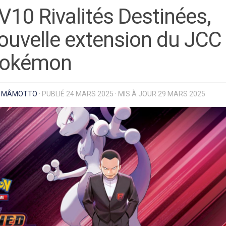
V10 Rivalités Destinées,
ouvelle extension du JCC
okémon
R
MÂMOTTO
· PUBLIÉ
24 MARS 2025
· MIS À JOUR
29 MARS 2025