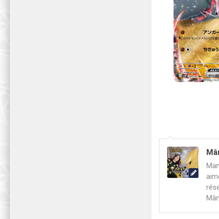
Mâ
Mam
aim
rés
Mâm