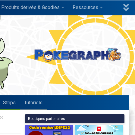
Produits dérivés & Goodies
Ressources
Strips
Tutoriels
ES
Boutiques partenaires