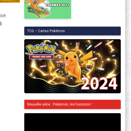
se
i
TCG – Cartes Pokémon
Nouvelle série : Pokémon, les horizons !