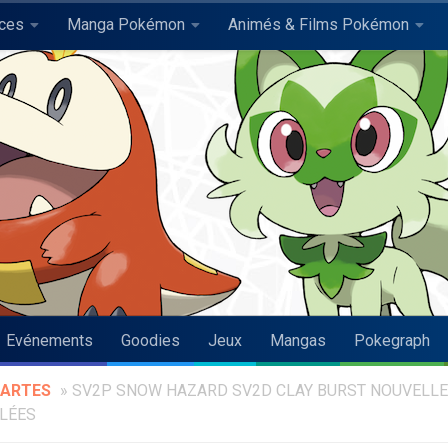
uces
Manga Pokémon
Animés & Films Pokémon
Evénements
Goodies
Jeux
Mangas
Pokegraph
ARTES
»
SV2P SNOW HAZARD SV2D CLAY BURST NOUVELL
LÉES