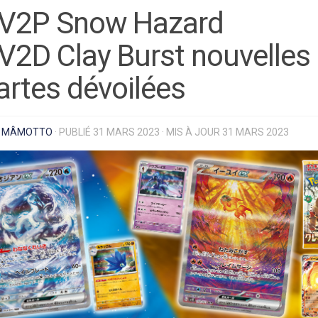
V2P Snow Hazard
V2D Clay Burst nouvelles
artes dévoilées
R
MÂMOTTO
· PUBLIÉ
31 MARS 2023
· MIS À JOUR
31 MARS 2023