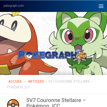
Skip to content
ACCUEIL
»
ARTICLES
»
SV7 COURONNE STELLAIRE –
POKÉMON JCC
SV7 Couronne Stellaire –
Pokémon JCC