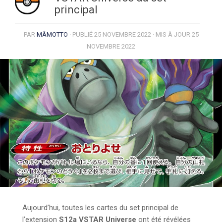
principal
PAR
MÂMOTTO
· PUBLIÉ
25 NOVEMBRE 2022
· MIS À JOUR
25
NOVEMBRE 2022
Aujourd’hui, toutes les cartes du set principal de
l’extension
S12a VSTAR Universe
ont été révélées