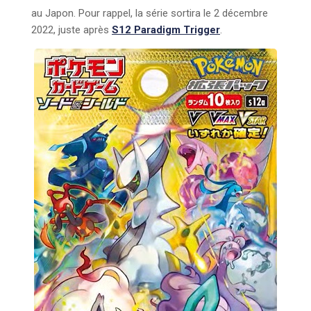
au Japon. Pour rappel, la série sortira le 2 décembre
2022, juste après
S12 Paradigm Trigger
.