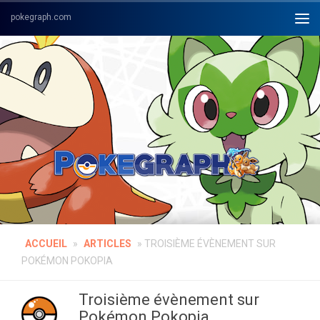
Skip to content
ACCUEIL
»
ARTICLES
»
TROISIÈME ÉVÈNEMENT SUR
POKÉMON POKOPIA
Troisième évènement sur
Pokémon Pokopia