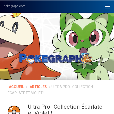
Skip to content
ACCUEIL
»
ARTICLES
»
ULTRA PRO : COLLECTION
ÉCARLATE ET VIOLET !
Ultra Pro : Collection Écarlate
et Violet !