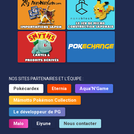
NOS SITES PARTENAIRES ET L’ÉQUIPE :
Pokécardex
Eternia
Aqua'N'Game
Mâmotto Pokémon Collection
Le développeur de PG
Malo
Eiyune
Nous contacter