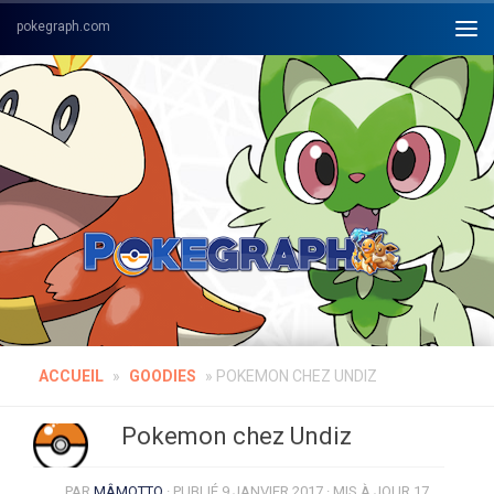
Skip to content
ACCUEIL
»
GOODIES
»
POKEMON CHEZ UNDIZ
Pokemon chez Undiz
PAR
MÂMOTTO
· PUBLIÉ
9 JANVIER 2017
· MIS À JOUR
17