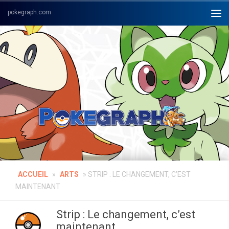
Skip to content
ACCUEIL
»
ARTS
»
STRIP : LE CHANGEMENT, C’EST
MAINTENANT
Strip : Le changement, c’est
maintenant