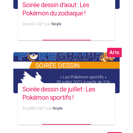
Soirée dessin d’aout : Les
Pokémon du zodiaque !
26 août 2021
par
Noyle
Arts
Soirée dessin de juillet : Les
Pokémon sportifs !
30 juillet 2021
par
Noyle