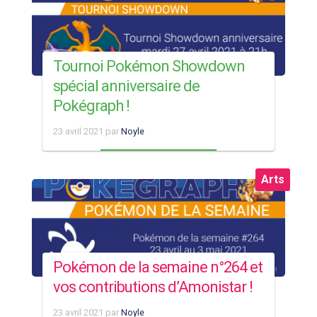
Tournoi Pokémon Showdown
spécial anniversaire de
Pokégraph !
23 avril 2021
par
Noyle
Arts
Pokémon de la semaine n°264 et
vos contributions d’Amonistar !
23 avril 2021
par
Noyle