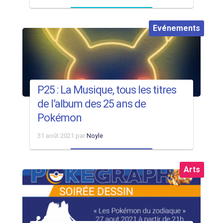
Evénements
P25 : La Musique, tous les titres
de l’album des 25 ans de
Pokémon
31 août 2021
par
Noyle
Arts