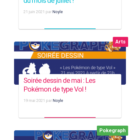
du mois de juillet !
21 juin 2021
par
Noyle
Arts
Soirée dessin de mai : Les
Pokémon de type Vol !
19 mai 2021
par
Noyle
Pokegraph