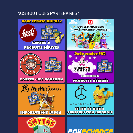
NOS BOUTIQUES PARTENAIRES :