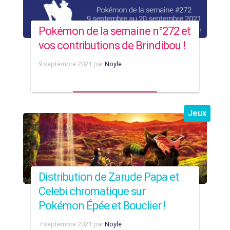
Pokémon de la semaine n°272 et
vos contributions de Brindibou !
9 septembre 2021
par
Noyle
Jeux
Distribution de Zarude Papa et
Celebi chromatique sur
Pokémon Épée et Bouclier !
7 septembre 2021
par
Noyle