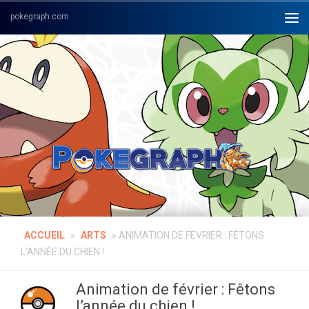
Skip to content
ACCUEIL
»
ARTS
»
ANIMATION DE FÉVRIER : FÊTONS
L’ANNÉE DU CHIEN !
Animation de février : Fêtons
l’année du chien !