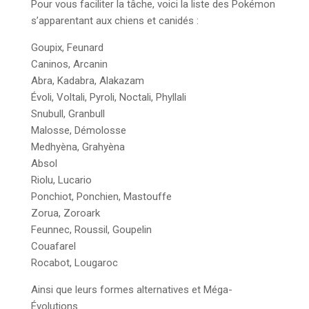
Pour vous faciliter la tâche, voici la liste des Pokémon
s’apparentant aux chiens et canidés :
Goupix, Feunard
Caninos, Arcanin
Abra, Kadabra, Alakazam
Évoli, Voltali, Pyroli, Noctali, Phyllali
Snubull, Granbull
Malosse, Démolosse
Medhyèna, Grahyèna
Absol
Riolu, Lucario
Ponchiot, Ponchien, Mastouffe
Zorua, Zoroark
Feunnec, Roussil, Goupelin
Couafarel
Rocabot, Lougaroc
Ainsi que leurs formes alternatives et Méga-
Évolutions.