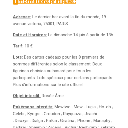
Informations pratiques :
Adresse:
Le dernier bar avant la fin du monde, 19
avenue victoria, 75001, PARIS.
Date et Horaires:
Le dimanche 14 juin à partir de 13h.
Tarif:
10 €
Lots:
Des cartes cadeaux pour les 8 premiers de
sommes différentes selon le classement. Deux
figurines choisies au hasard pour tous les
participants. Lots spéciaux pour certains participants.
Plus d’informations sur le site officiel.
Objet interdit:
Rosée Âme.
Pokémons interdits:
Mewtwo ;
Mew ;
Lugia ;
Ho-oh ;
Celebi ;
Kyogre ;
Groudon ;
Rayquaza ;
Jirachi
;
Deoxys
; Dialga
; Palkia ;
Giratina ;
Phione ;
Manaphy ;
Darkrai ;
Shaymin ;
Arceus ;
Victini ;
Reshiram
; Zekrom