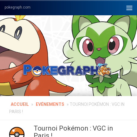
Skip to content
ACCUEIL
»
EVÉNEMENTS
»
TOURNOI POKÉMON : VGC IN
PARIS !
Tournoi Pokémon : VGC in
Paris !