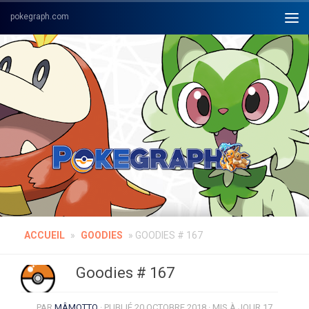
Skip to content
ACCUEIL
»
GOODIES
»
GOODIES # 167
Goodies # 167
PAR
MÂMOTTO
· PUBLIÉ
20 OCTOBRE 2018
· MIS À JOUR
17