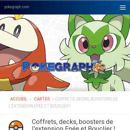
Skip to content
ACCUEIL
»
CARTES
»
COFFRETS, DECKS, BOOSTERS DE
L’EXTENSION EPÉE ET BOUCLIER !
Coffrets, decks, boosters de
l’extension Epée et Bouclier !