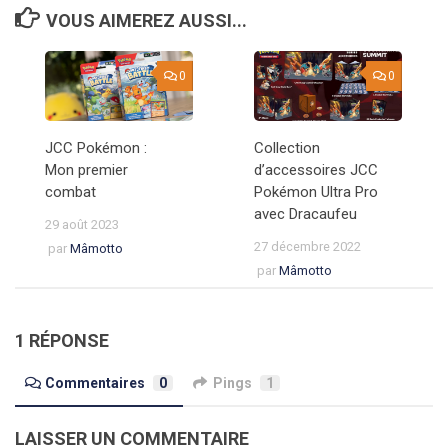
VOUS AIMEREZ AUSSI...
0
0
JCC Pokémon :
Collection
Mon premier
d’accessoires JCC
combat
Pokémon Ultra Pro
avec Dracaufeu
29 août 2023
27 décembre 2022
par
Mâmotto
par
Mâmotto
1 RÉPONSE
Commentaires
0
Pings
1
LAISSER UN COMMENTAIRE