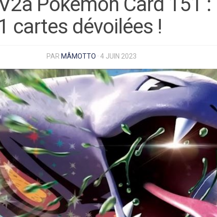
V2a Pokémon Card 151 :
1 cartes dévoilées !
PAR
MÂMOTTO
·
4 JUIN 2023