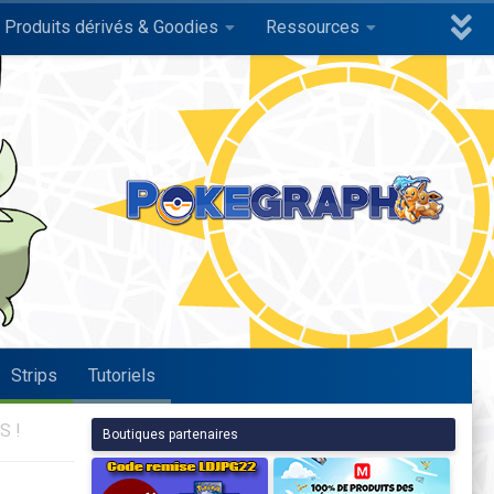
Produits dérivés & Goodies
Ressources
Strips
Tutoriels
S !
Boutiques partenaires