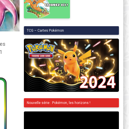
TCG – Cartes Pokémon
tes
1
Nouvelle série : Pokémon, les horizons !