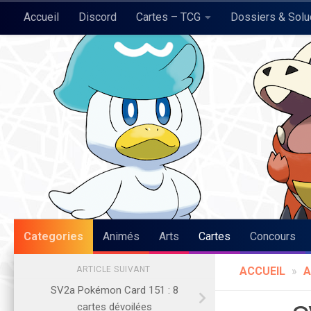
Accueil
Discord
Cartes – TCG
Dossiers & Sol
Skip to content
Pokégraph
Categories
Animés
Arts
Cartes
Concours
ARTICLE SUIVANT
ACCUEIL
»
A
SV2a Pokémon Card 151 : 8
cartes dévoilées