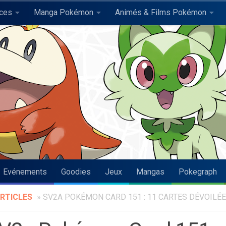
uces
Manga Pokémon
Animés & Films Pokémon
Evénements
Goodies
Jeux
Mangas
Pokegraph
RTICLES
»
SV2A POKÉMON CARD 151 : 11 CARTES DÉVOILÉE