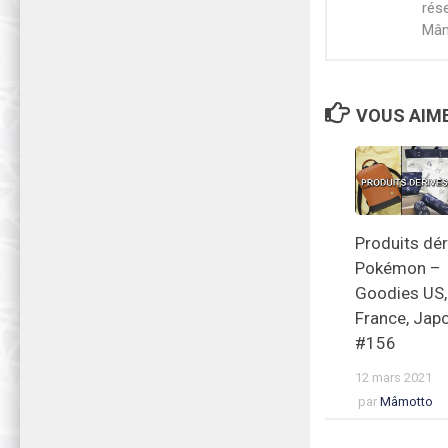
rés
Mâm
VOUS AIME
Produits dér
Pokémon –
Goodies US,
France, Jap
#156
12 mars 2021
par
Mâmotto