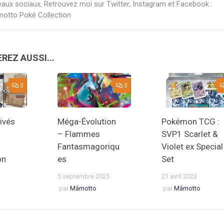
eaux sociaux. Retrouvez moi sur Twitter, Instagram et Facebook :
otto Poké Collection
REZ AUSSI...
0
0
ivés
Méga-Évolution
Pokémon TCG :
– Flammes
SVP1 Scarlet &
Fantasmagoriqu
Violet ex Special
on
es
Set
5 septembre 2025
21 avril 2023
par
Mâmotto
par
Mâmotto