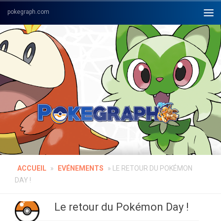
Skip to content
ACCUEIL
»
EVÉNEMENTS
»
LE RETOUR DU POKÉMON
DAY !
Le retour du Pokémon Day !