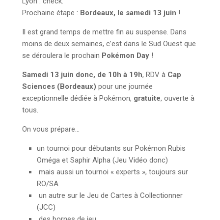
Lyon : check.
Prochaine étape :
Bordeaux, le samedi 13 juin
!
Il est grand temps de mettre fin au suspense. Dans
moins de deux semaines, c’est dans le Sud Ouest que
se déroulera le prochain
Pokémon Day
!
Samedi 13 juin donc, de 10h à 19h
, RDV à
Cap
Sciences (Bordeaux)
pour une journée
exceptionnelle dédiée à Pokémon,
gratuite
, ouverte à
tous.
On vous prépare…
un tournoi pour débutants sur Pokémon Rubis
Oméga et Saphir Alpha (Jeu Vidéo donc)
mais aussi un tournoi « experts », toujours sur
RO/SA
un autre sur le Jeu de Cartes à Collectionner
(JCC)
des bornes de jeu