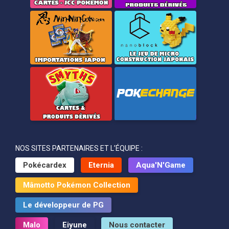
NOS SITES PARTENAIRES ET L’ÉQUIPE :
Pokécardex
Eternia
Aqua'N'Game
Mâmotto Pokémon Collection
Le développeur de PG
Malo
Eiyune
Nous contacter