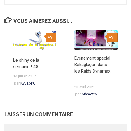
VOUS AIMEREZ AUSSI...
0
0
Événement spécial
Le shiny de la
Bekaglaçon dans
semaine ! #8
les Raids Dynamax
14 juillet 2017
!
par
KyuzoPG
23 avril 2021
par
Mâmotto
LAISSER UN COMMENTAIRE