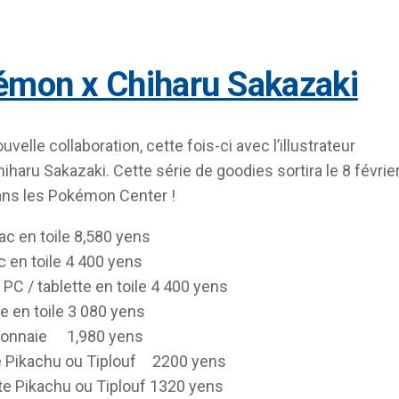
kémon x Chiharu Sakazaki
uvelle collaboration, cette fois-ci avec l’illustrateur
iharu Sakazaki. Cette série de goodies sortira le 8 févrie
ans les Pokémon Center !
ac en toile
8,580 yens
c en toile
4 400 yens
PC / tablette en toile
4 400 yens
e en toile
3 080 yens
monnaie
1,980 yens
 Pikachu ou Tiplouf
2200 yens
e Pikachu ou Tiplouf
1320 yens