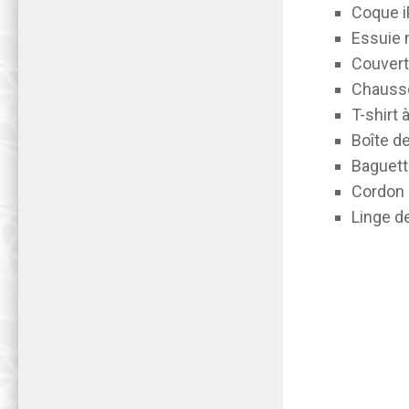
Coque i
Essuie
Couver
Chaus
T-shirt
Boîte d
Baguett
Cordon 
Linge d