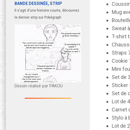
Coussin
BANDE DESSINÉE, STRIP
Il s'agit d'une histoire courte, découvrez
Mug ave
le dernier strip sur Pokégraph
Bouteil
S
weat à
T-shirt t
Chausse
Straps 
Cookie
Mini fo
Set de 3
Sticker
Dessin réalisé par PAKOU
Set de 
Lot de 4
Carnet 
Stylo à 
Lot de 