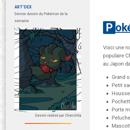
ART’DEX
Dernier dessin du Pokémon de la
semaine
Po
Voici une no
populaire Ch
au Japon d
Grand s
Petit sa
Housse 
Pochett
Porte 
Dessin réalisé par Chenchila
Peluche
Mascott