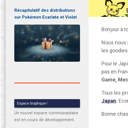
Récapitulatif des distributions
sur Pokémon Ecarlate et Violet
Bonjour à t
Nous nous r
les goodie
Pour le Jap
pas en Fran
Game, Mec
Tous les p
Japan
.
Econ
Espace Graphique !
Un nouvel espace communautaire
Bonne chas
est en cours de développement.