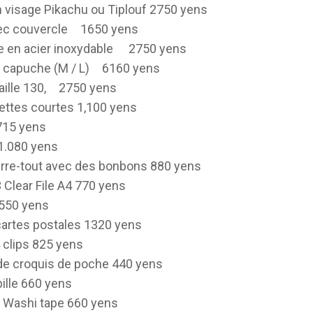
 visage Pikachu ou Tiplouf
2750 yens
c couvercle
1650 yens
le en acier inoxydable
2750 yens
 capuche (M / L)
6160 yens
aille 130,
2750 yens
ttes courtes 1,100 yens
715 yens
1.080 yens
urre-tout avec des bonbons
880 yens
 Clear File A4
770 yens
550 yens
cartes postales
1320 yens
 clips
825 yens
de croquis de poche
440 yens
bille 660 yens
2 Washi tape 660 yens