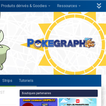
Produits dérivés & Goodies
Ressources
Strips
Tutoriels
 ST
Boutiques partenaires