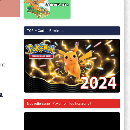
TCG – Cartes Pokémon
ent
a
Nouvelle série : Pokémon, les horizons !