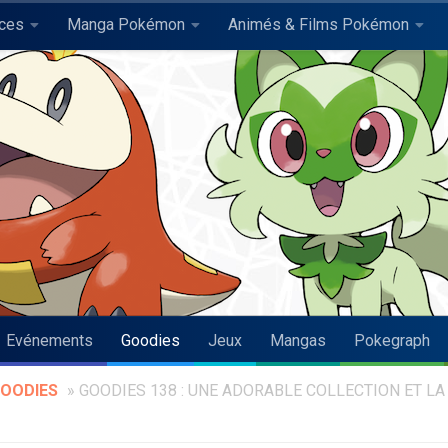
uces
Manga Pokémon
Animés & Films Pokémon
Evénements
Goodies
Jeux
Mangas
Pokegraph
OODIES
»
GOODIES 138 : UNE ADORABLE COLLECTION ET LA