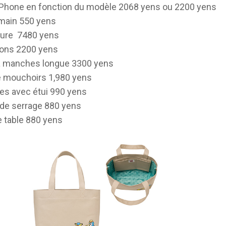
Phone en fonction du modèle
2068 yens ou 2200 yens
main
550 yens
ture
7480 yens
sons
2200 yens
 à manches longue
3300 yens
e mouchoirs
1,980 yens
es avec étui
990 yens
de serrage
880 yens
e table
880 yens