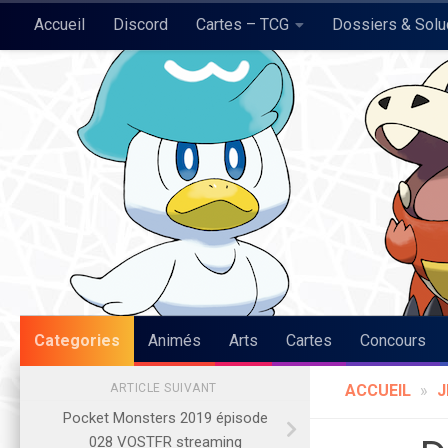
Accueil
Discord
Cartes – TCG
Dossiers & Sol
Skip to content
Pokégraph
Categories
Animés
Arts
Cartes
Concours
ARTICLE SUIVANT
ACCUEIL
»
J
Pocket Monsters 2019 épisode
028 VOSTFR streaming