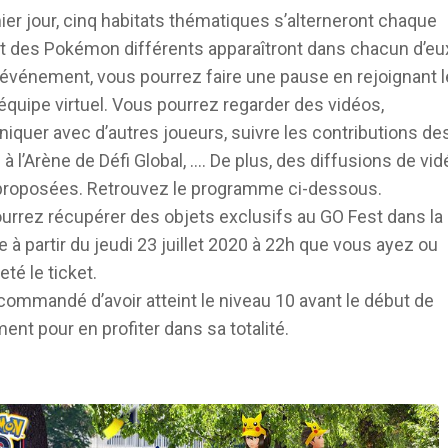
ier jour, cinq habitats thématiques s’alterneront chaque
et des Pokémon différents apparaîtront dans chacun d’eu
l’événement, vous pourrez faire une pause en rejoignant l
équipe virtuel. Vous pourrez regarder des vidéos,
quer avec d’autres joueurs, suivre les contributions de
à l’Arène de Défi Global, …. De plus, des diffusions de vid
proposées. Retrouvez le programme ci-dessous.
urrez récupérer des objets exclusifs au GO Fest dans la
 à partir du jeudi 23 juillet 2020 à 22h que vous ayez ou
té le ticket.
ecommandé d’avoir atteint le niveau 10 avant le début de
ent pour en profiter dans sa totalité.