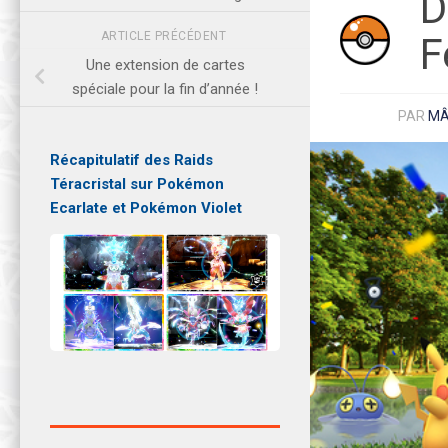
D
ARTICLE PRÉCÉDENT
F
Une extension de cartes
spéciale pour la fin d’année !
PAR
M
Récapitulatif des Raids
Téracristal sur Pokémon
Ecarlate et Pokémon Violet