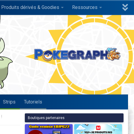
Produits dérivés & Goodies
Ressources
Strips
Tutoriels
!
Boutiques partenaires