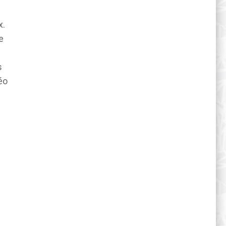
x.
e
s
éo