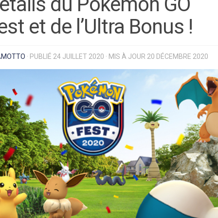
étails du Pokémon GO
est et de l’Ultra Bonus !
ÂMOTTO
· PUBLIÉ
24 JUILLET 2020
· MIS À JOUR
20 DÉCEMBRE 2020