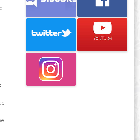
c
i
de
ne
n