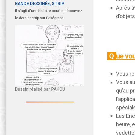
BANDE DESSINÉE, STRIP
Après av
Il s'agit d'une histoire courte, découvrez
d’objets
le dernier strip sur Pokégraph
Que vo
Vous re
Vous au
Dessin réalisé par PAKOU
qu’au pr
l’applic
spécial
Les Enc
heure, 
vedette