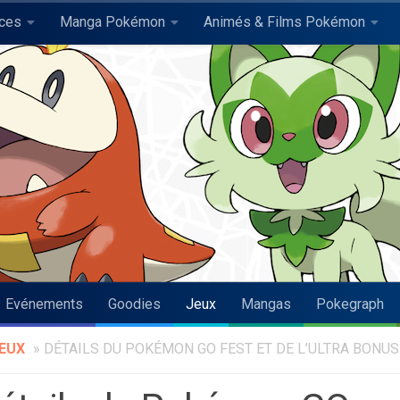
uces
Manga Pokémon
Animés & Films Pokémon
Evénements
Goodies
Jeux
Mangas
Pokegraph
EUX
»
DÉTAILS DU POKÉMON GO FEST ET DE L’ULTRA BONUS 