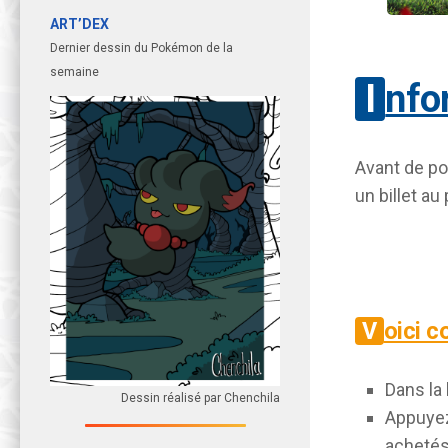
ART’DEX
Dernier dessin du Pokémon de la
semaine
Inf
Avant de po
un billet au
Voici 
Dans la
Dessin réalisé par Chenchila
Appuyez
achetés