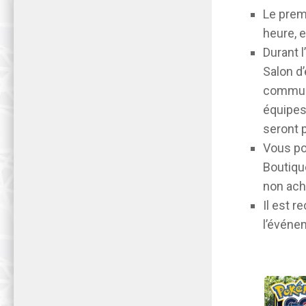
Le prem
heure, 
Durant 
Salon d’
communi
équipes 
seront 
Vous po
Boutique
non ache
Il est r
l’événem