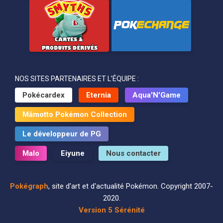
NOS SITES PARTENAIRES ET L’ÉQUIPE :
Pokécardex
Eternia
Aqua'N'Game
Mâmotto Pokémon Collection
Le développeur de PG
Malo
Eiyune
Nous contacter
Pokégraph
, site d'art et d'actualité Pokémon. Copyright 2007-
2020.
Version 5 Sérénité