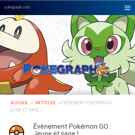
Skip to content
ACCUEIL
»
ARTICLES
»
ÉVÈNEMENT POKÉMON GO :
JEUNE ET SAGE !
Évènement Pokémon GO :
Jeune et sage !