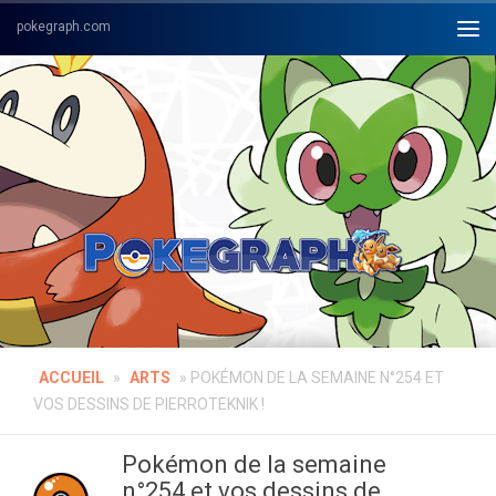
Skip to content
ACCUEIL
»
ARTS
»
POKÉMON DE LA SEMAINE N°254 ET
VOS DESSINS DE PIERROTEKNIK !
Pokémon de la semaine
n°254 et vos dessins de