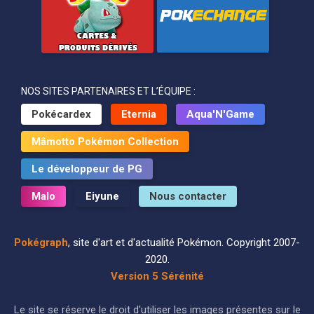
NOS SITES PARTENAIRES ET L’ÉQUIPE :
Pokécardex
Eternia
Aqua'N'Game
Mâmotto Pokémon Collection
Le développeur de PG
Malo
Eiyune
Nous contacter
Pokégraph
, site d'art et d'actualité Pokémon. Copyright 2007-
2020.
Version 5 Sérénité
Le site se réserve le droit d'utiliser les images présentes sur le