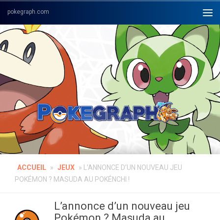
Skip to content
ACCUEIL
»
JEUX
»
L’ANNONCE D’UN NOUVEAU JEU
POKÉMON ? MASUDA AU POKÉNCHI !
L’annonce d’un nouveau jeu
Pokémon ? Masuda au