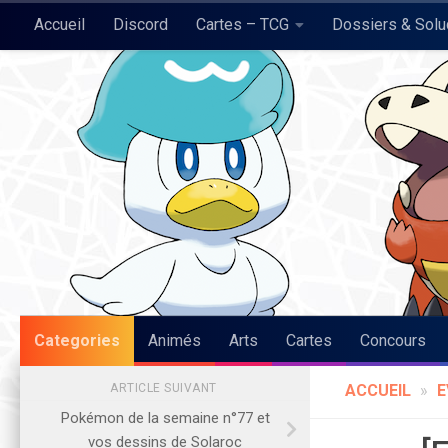
Accueil
Discord
Cartes – TCG
Dossiers & Sol
Skip to content
Pokégraph
Categories
Animés
Arts
Cartes
Concours
ARTICLE SUIVANT
ACCUEIL
»
E
Pokémon de la semaine n°77 et
vos dessins de Solaroc