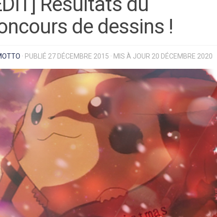
EDIT] Résultats du
oncours de dessins !
MOTTO
· PUBLIÉ
27 DÉCEMBRE 2015
· MIS À JOUR
20 DÉCEMBRE 2020