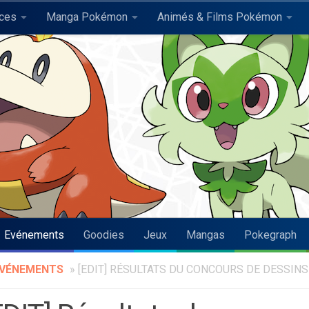
uces
Manga Pokémon
Animés & Films Pokémon
Evénements
Goodies
Jeux
Mangas
Pokegraph
VÉNEMENTS
»
[EDIT] RÉSULTATS DU CONCOURS DE DESSINS 