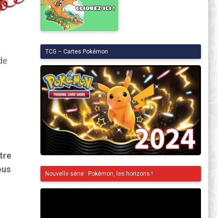
TCG – Cartes Pokémon
de
tre
ous
Nouvelle série : Pokémon, les horizons !