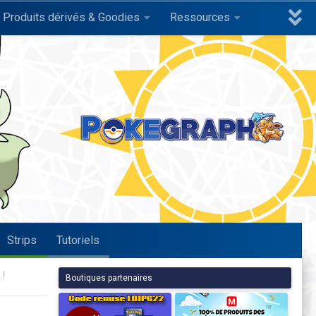
Produits dérivés & Goodies
Ressources
Strips
Tutoriels
!
Boutiques partenaires