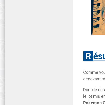
Rés
Comme vous 
décevant ma
Donc le des
le lot mis e
Pokémon C