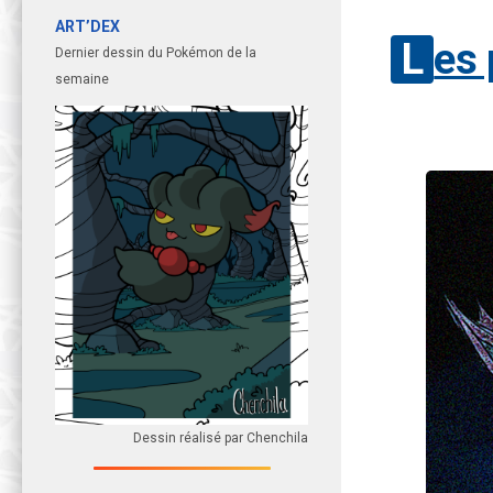
ART’DEX
Les
Dernier dessin du Pokémon de la
semaine
Dessin réalisé par Chenchila