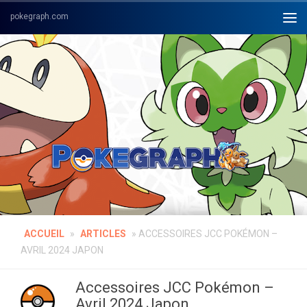
Skip to content
ACCUEIL
»
ARTICLES
»
ACCESSOIRES JCC POKÉMON –
AVRIL 2024 JAPON
Accessoires JCC Pokémon –
Avril 2024 Japon