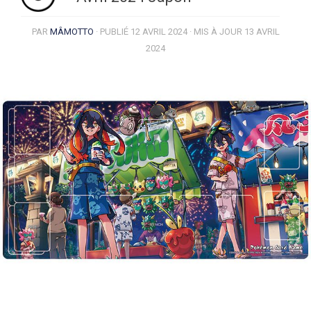
PAR
MÂMOTTO
· PUBLIÉ
12 AVRIL 2024
· MIS À JOUR
13 AVRIL
2024