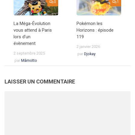
0
1
La Méga-Évolution
Pokémon les
vous attend à Paris
Horizons : épisode
lors d’un
119
évènement
2 janvier 2026
2 septembre 2025
par
Djokay
par
Mâmotto
LAISSER UN COMMENTAIRE