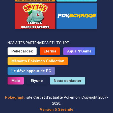
NOS SITES PARTENAIRES ET L’ÉQUIPE :
Pokécardex
Eternia
Aqua'N'Game
Mâmotto Pokémon Collection
Le développeur de PG
Malo
Eiyune
Nous contacter
Pokégraph
, site d'art et d'actualité Pokémon. Copyright 2007-
2020.
Version 5 Sérénité