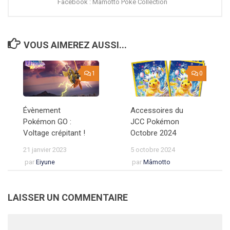
Facebook : Mâmotto Poké Collection
VOUS AIMEREZ AUSSI...
1
0
Évènement
Accessoires du
Pokémon GO :
JCC Pokémon
Voltage crépitant !
Octobre 2024
21 janvier 2023
5 octobre 2024
par
Eiyune
par
Mâmotto
LAISSER UN COMMENTAIRE