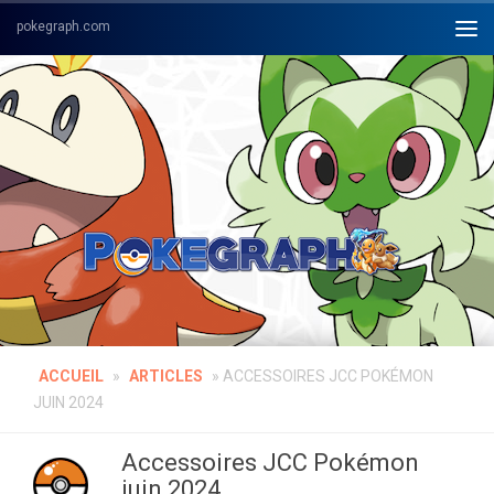
Skip to content
ACCUEIL
»
ARTICLES
»
ACCESSOIRES JCC POKÉMON
JUIN 2024
Accessoires JCC Pokémon
juin 2024