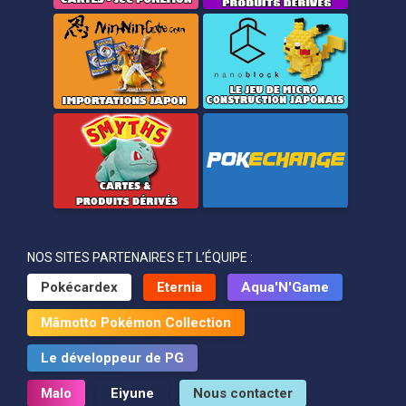
NOS SITES PARTENAIRES ET L’ÉQUIPE :
Pokécardex
Eternia
Aqua'N'Game
Mâmotto Pokémon Collection
Le développeur de PG
Malo
Eiyune
Nous contacter