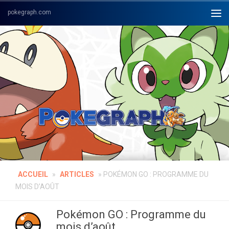
Skip to content
ACCUEIL
»
ARTICLES
»
POKÉMON GO : PROGRAMME DU
MOIS D’AOÛT
Pokémon GO : Programme du
mois d’août