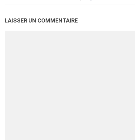
LAISSER UN COMMENTAIRE