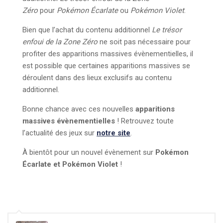
Zéro
pour
Pokémon Écarlate
ou
Pokémon Violet
.
Bien que l’achat du contenu additionnel
Le trésor
enfoui de la Zone Zéro
ne soit pas nécessaire pour
profiter des apparitions massives évènementielles, il
est possible que certaines apparitions massives se
déroulent dans des lieux exclusifs au contenu
additionnel.​​
Bonne chance avec ces nouvelles
apparitions
massives évènementielles
! Retrouvez toute
l’actualité des jeux sur
notre site
.
À bientôt pour un nouvel évènement sur
Pokémon
Écarlate et Pokémon Violet
!