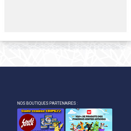
NOS BOUTIQUES PARTENAIRES :