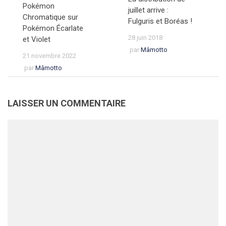
Pokémon
juillet arrive :
Chromatique sur
Fulguris et Boréas !
Pokémon Écarlate
28 juin 2018
et Violet
par
Mâmotto
21 novembre 2022
par
Mâmotto
LAISSER UN COMMENTAIRE