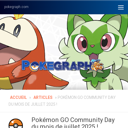
Skip to content
ACCUEIL
»
ARTICLES
»
POKÉMON GO COMMUNITY DAY
DU MOIS DE JUILLET 2025 !
Pokémon GO Community Day
du mois de juillet 2025 !