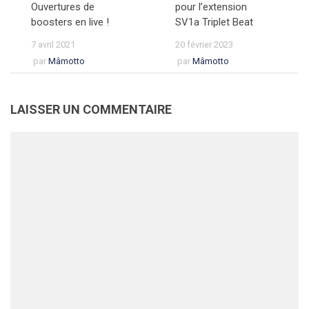
Ouvertures de
pour l’extension
boosters en live !
SV1a Triplet Beat
7 avril 2021
20 février 2023
par
Mâmotto
par
Mâmotto
LAISSER UN COMMENTAIRE