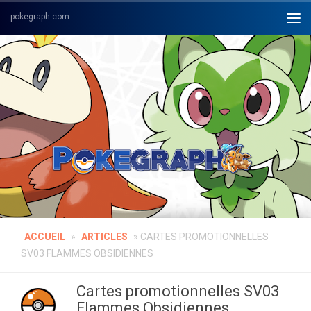
Skip to content
ACCUEIL
»
ARTICLES
»
CARTES PROMOTIONNELLES
SV03 FLAMMES OBSIDIENNES
Cartes promotionnelles SV03
Flammes Obsidiennes