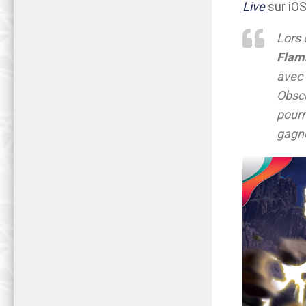
Live
sur iOS
Lors 
Flam
avec 
Obscu
pourr
gagné