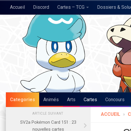
Accueil
Discord
Cartes – TCG
Dossiers & Sol
Skip to content
Pokégraph
Categories
Animés
Arts
Cartes
Concours
ARTICLE SUIVANT
ACCUEIL
»
C
SV2a Pokémon Card 151 : 23
nouvelles cartes