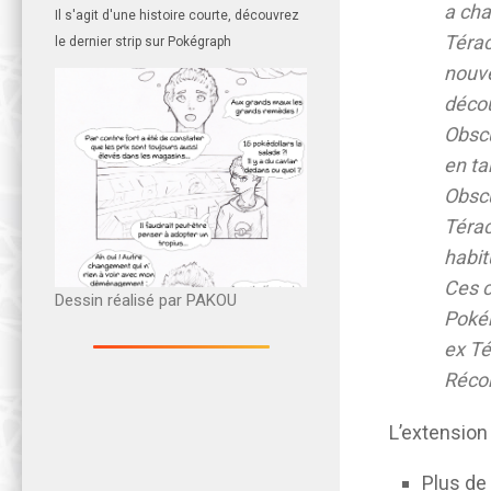
a ch
Il s'agit d'une histoire courte, découvrez
Térac
le dernier strip sur Pokégraph
nouve
décou
Obscu
en ta
Obscu
Térac
habit
Ces c
Dessin réalisé par PAKOU
Pokém
ex Té
Récom
L’extension
Plus de