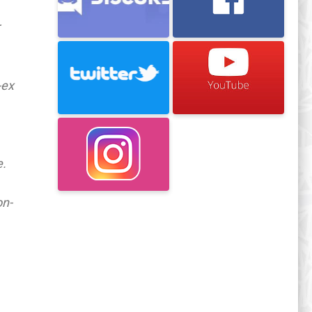
-ex
e.
on-