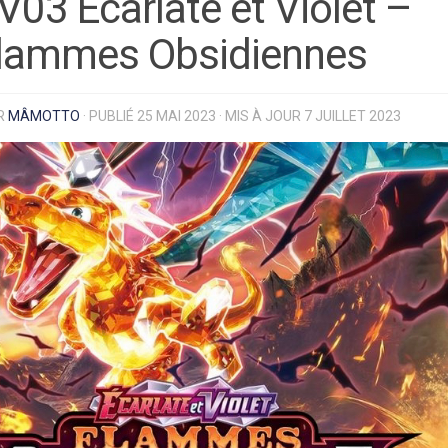
V03 Écarlate et Violet –
lammes Obsidiennes
R
MÂMOTTO
· PUBLIÉ
25 MAI 2023
· MIS À JOUR
7 JUILLET 2023