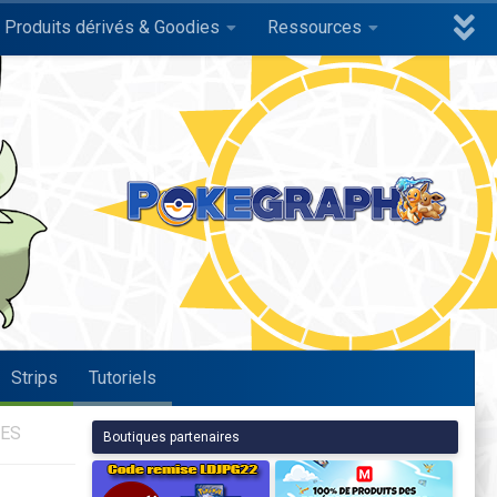
Produits dérivés & Goodies
Ressources
Strips
Tutoriels
NES
Boutiques partenaires