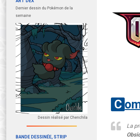
ART’DEX
Dernier dessin du Pokémon de la
semaine
Co
Dessin réalisé par Chenchila
La pr
Obsi
BANDE DESSINÉE, STRIP