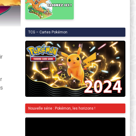
TCG – Cartes Pokémon
ir
r
es
Nouvelle série : Pokémon, les horizons !