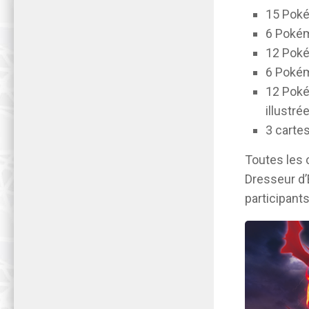
15 Pok
6 Pokém
12 Poké
6 Pokém
12 Poké
illustré
3 cartes
Toutes les 
Dresseur d’
participant