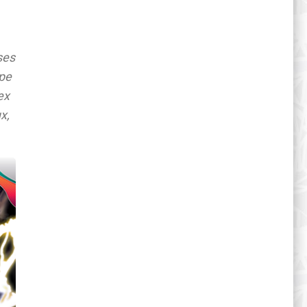
ses
ype
ex
x,