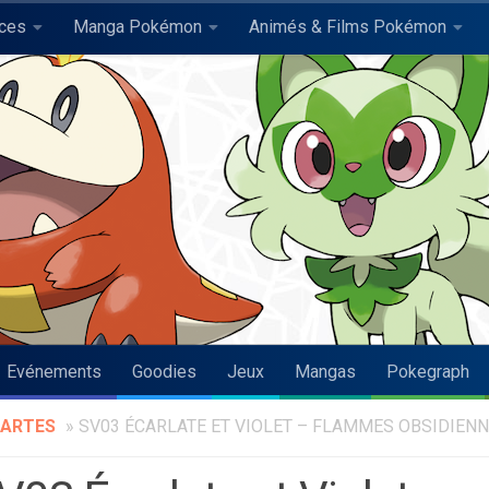
uces
Manga Pokémon
Animés & Films Pokémon
Evénements
Goodies
Jeux
Mangas
Pokegraph
ARTES
»
SV03 ÉCARLATE ET VIOLET – FLAMMES OBSIDIEN