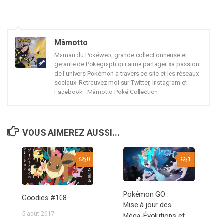
Mâmotto
Maman du Pokéweb, grande collectionneuse et
gérante de Pokégraph qui aime partager sa passion
de l'univers Pokémon à travers ce site et les réseaux
sociaux. Retrouvez moi sur Twitter, Instagram et
Facebook : Mâmotto Poké Collection
VOUS AIMEREZ AUSSI...
0
1
Pokémon GO :
Goodies #108
Mise à jour des
5 août 2017
Méga-Évolutions et