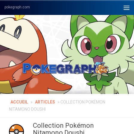
Skip to content
ACCUEIL
»
ARTICLES
»
COLLECTION POKÉMON
NITAMONO DOUSHI
Collection Pokémon
Nitamono Doushi