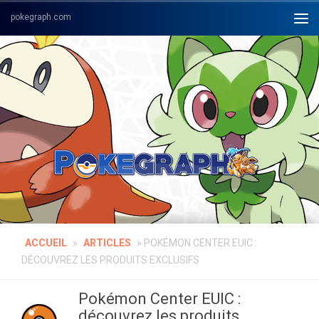
Skip to content
ACCUEIL
»
ARTICLES
»
POKÉMON CENTER EUIC :
DÉCOUVREZ LES PRODUITS EXCLUSIFS
Pokémon Center EUIC :
découvrez les produits