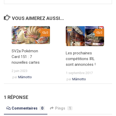
VOUS AIMEREZ AUSSI...
0
0
SV2a Pokémon
Les prochaines
Card 151 : 7
compétitions IRL
nouvelles cartes
sont annoncées !
2 juin 2023
1 septembre 2017
par
Mâmotto
par
Mâmotto
1 RÉPONSE
Commentaires
0
Pings
1