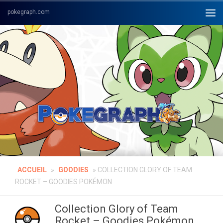
Skip to content
ACCUEIL
»
GOODIES
»
COLLECTION GLORY OF TEAM
ROCKET – GOODIES POKÉMON
Collection Glory of Team
Rocket – Goodies Pokémon