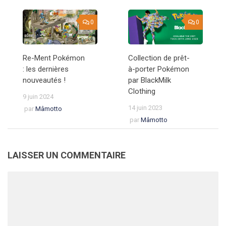
0
0
Re-Ment Pokémon
Collection de prêt-
: les dernières
à-porter Pokémon
nouveautés !
par BlackMilk
Clothing
9 juin 2024
14 juin 2023
par
Mâmotto
par
Mâmotto
LAISSER UN COMMENTAIRE