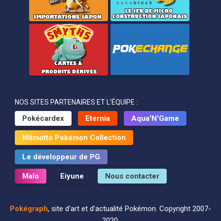
NOS SITES PARTENAIRES ET L’ÉQUIPE :
Pokécardex
Eternia
Aqua'N'Game
Mâmotto Pokémon Collection
Le développeur de PG
Malo
Eiyune
Nous contacter
Pokégraph
, site d'art et d'actualité Pokémon. Copyright 2007-
2020.