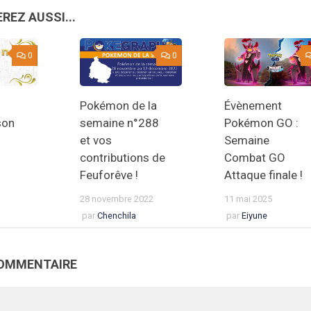
REZ AUSSI...
0
0
Pokémon de la
Évènement
son
semaine n°288
Pokémon GO :
et vos
Semaine
contributions de
Combat GO
Feuforêve !
Attaque finale !
28 novembre 2022
11 mai 2025
par
Chenchila
par
Eiyune
COMMENTAIRE