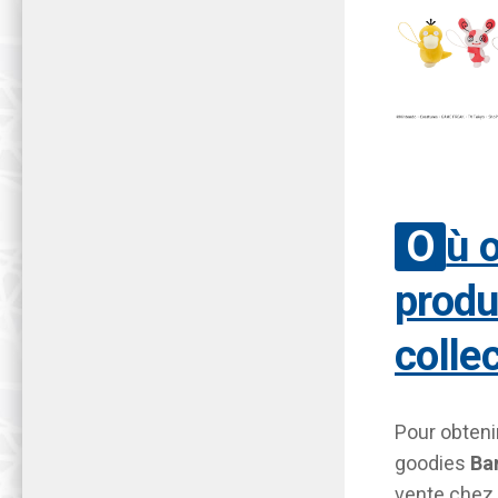
Où obtenir les
produ
colle
Pour obtenir
goodies
Ba
vente chez