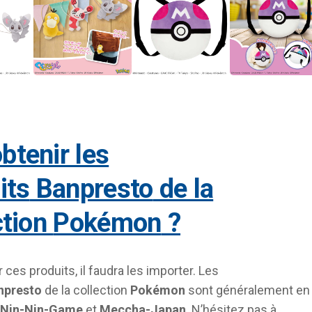
its
Banpresto
de la
ction
Pokémon
?
 ces produits, il faudra les importer. Les
npresto
de la collection
Pokémon
sont généralement en
Nin-Nin-Game
et
Meccha-Japan
. N’hésitez pas à