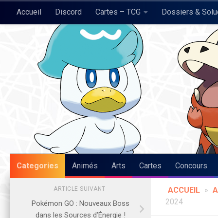
Accueil
Discord
Cartes – TCG
Dossiers & Sol
Skip to content
Pokégraph
Categories
Animés
Arts
Cartes
Concours
ARTICLE SUIVANT
ACCUEIL
»
A
2024
Pokémon GO : Nouveaux Boss
dans les Sources d’Énergie !