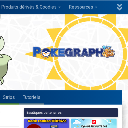
Produits dérivés & Goodies
Ressources
Strips
Tutoriels
E
Boutiques partenaires