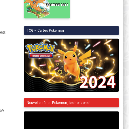
e
TCG – Cartes Pokémon
des
Nouvelle série : Pokémon, les horizons !
ce