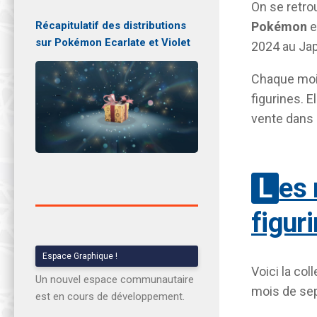
On se retro
Pokémon
e
Récapitulatif des distributions
sur Pokémon Ecarlate et Violet
2024 au Ja
Chaque mois
figurines. 
vente dans 
Les nouvelles peluches et
figur
Espace Graphique !
Voici la co
Un nouvel espace communautaire
mois de se
est en cours de développement.