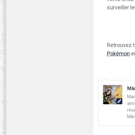
surveiller le
Retrouvez 
Pokémon
en
Mâ
Mam
aim
rés
Mâm