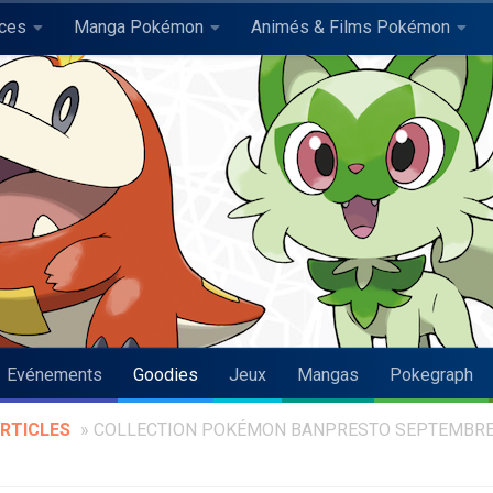
uces
Manga Pokémon
Animés & Films Pokémon
Evénements
Goodies
Jeux
Mangas
Pokegraph
RTICLES
»
COLLECTION POKÉMON BANPRESTO SEPTEMBR