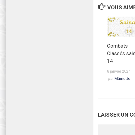
VOUS AIME
Combats
Classés sai
14
8 janvier 2024
par
Mâmotto
LAISSER UN 