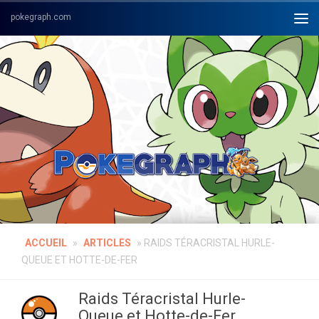
Skip to content
ACCUEIL
»
ARTICLES
»
RAIDS TÉRACRISTAL HURLE-
QUEUE ET HOTTE-DE-FER
Raids Téracristal Hurle-
Queue et Hotte-de-Fer