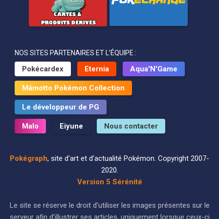
NOS SITES PARTENAIRES ET L’ÉQUIPE :
Pokécardex
Eternia
Aqua'N'Game
Mâmotto Pokémon Collection
Le développeur de PG
Malo
Eiyune
Nous contacter
Pokégraph
, site d'art et d'actualité Pokémon. Copyright 2007-
2020.
Version 5 Sérénité
Le site se réserve le droit d'utiliser les images présentes sur le
serveur afin d'illustrer ses articles, uniquement lorsque ceux-ci