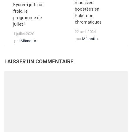
massives
Kyurem jette un
boostées en
froid, le
Pokémon
programme de
chromatiques
juillet !
22 avril 2024
1 juillet 2020
par
Mâmotto
par
Mâmotto
LAISSER UN COMMENTAIRE