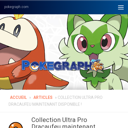
Skip to content
ACCUEIL
»
ARTICLES
»
COLLECTION ULTRA PRO
DRACAUFEU MAINTENANT DISPONIBLE !
Collection Ultra Pro
Dracaufeu maintenant