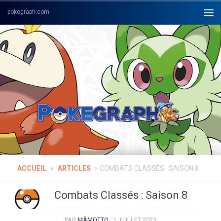
Skip to content
ACCUEIL
»
ARTICLES
»
COMBATS CLASSÉS : SAISON 8
Combats Classés : Saison 8
PAR
MÂMOTTO
·
1 JUILLET 2023