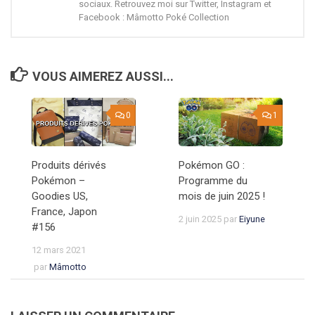
sociaux. Retrouvez moi sur Twitter, Instagram et
Facebook : Mâmotto Poké Collection
VOUS AIMEREZ AUSSI...
0
1
Produits dérivés
Pokémon GO :
Pokémon –
Programme du
Goodies US,
mois de juin 2025 !
France, Japon
2 juin 2025
par
Eiyune
#156
12 mars 2021
par
Mâmotto