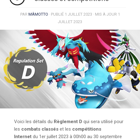
PAR
MÂMOTTO
· PUBLIÉ
1 JUILLET 2023
· MIS À JOUR
1
JUILLET 2023
Voici les détails du
Règlement D
qui sera utilisé pour
les
combats classés
et les
compétitions
Internet
du 1er juillet 2023 à 00h00 au 30 septembre