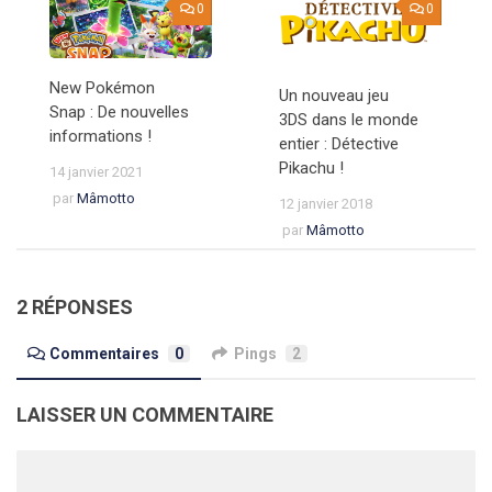
0
0
New Pokémon
Un nouveau jeu
Snap : De nouvelles
3DS dans le monde
informations !
entier : Détective
Pikachu !
14 janvier 2021
par
Mâmotto
12 janvier 2018
par
Mâmotto
2 RÉPONSES
Commentaires
0
Pings
2
LAISSER UN COMMENTAIRE