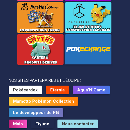
NOS SITES PARTENAIRES ET L’ÉQUIPE :
Pokécardex
Eternia
Aqua'N'Game
Mâmotto Pokémon Collection
Le développeur de PG
Malo
Eiyune
Nous contacter