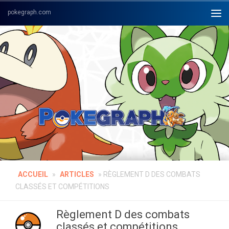
Skip to content
ACCUEIL
»
ARTICLES
»
RÈGLEMENT D DES COMBATS
CLASSÉS ET COMPÉTITIONS
Règlement D des combats
classés et compétitions