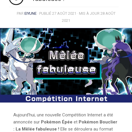
PAR
EIYUNE
· PUBLIÉ
27 AOÛT 2021
· MIS À JOUR
28 AOÛT
2021
Aujourd’hui, une nouvelle Compétition Internet a été
annoncée sur
Pokémon Épée
et
Pokémon Bouclier
: La Mêlée fabuleuse !
Elle se déroulera au format