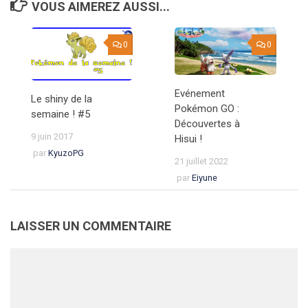
VOUS AIMEREZ AUSSI...
0
0
Evénement
Le shiny de la
Pokémon GO :
semaine ! #5
Découvertes à
9 juin 2017
Hisui !
par
KyuzoPG
21 juillet 2022
par
Eiyune
LAISSER UN COMMENTAIRE