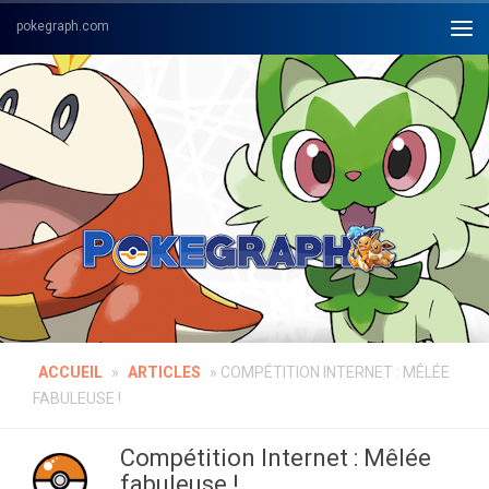
Skip to content
ACCUEIL
»
ARTICLES
»
COMPÉTITION INTERNET : MÊLÉE
FABULEUSE !
Compétition Internet : Mêlée
fabuleuse !