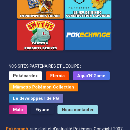
NOS SITES PARTENAIRES ET L’ÉQUIPE :
Pokécardex
Eternia
Aqua'N'Game
Mâmotto Pokémon Collection
Le développeur de PG
Malo
Eiyune
Nous contacter
Pokégraph
, site d'art et d'actualité Pokémon. Copyright 2007-