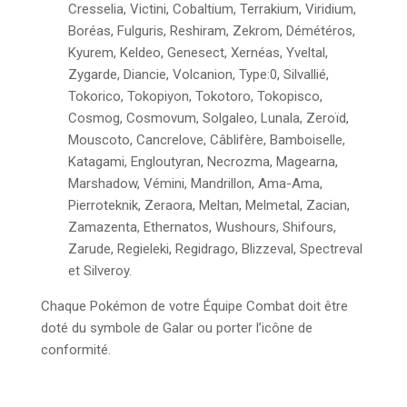
Cresselia, Victini, Cobaltium, Terrakium, Viridium,
Boréas, Fulguris, Reshiram, Zekrom, Démétéros,
Kyurem, Keldeo, Genesect, Xernéas, Yveltal,
Zygarde, Diancie, Volcanion, Type:0, Silvallié,
Tokorico, Tokopiyon, Tokotoro, Tokopisco,
Cosmog, Cosmovum, Solgaleo, Lunala, Zeroïd,
Mouscoto, Cancrelove, Câblifère, Bamboiselle,
Katagami, Engloutyran, Necrozma, Magearna,
Marshadow, Vémini, Mandrillon, Ama-Ama,
Pierroteknik, Zeraora, Meltan, Melmetal, Zacian,
Zamazenta, Ethernatos, Wushours, Shifours,
Zarude, Regieleki, Regidrago, Blizzeval, Spectreval
et Silveroy.
Chaque Pokémon de votre Équipe Combat doit être
doté du symbole de Galar ou porter l’icône de
conformité.