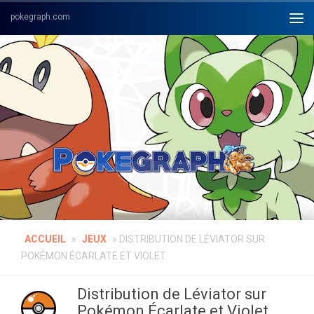
Skip to content
ACCUEIL
»
JEUX
»
DISTRIBUTION DE LÉVIATOR SUR
POKÉMON ÉCARLATE ET VIOLET
Distribution de Léviator sur
Pokémon Écarlate et Violet