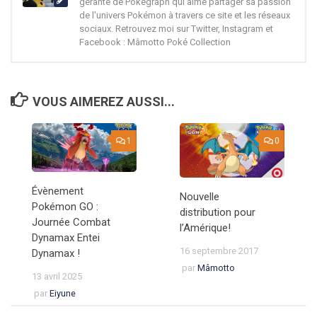
gérante de Pokégraph qui aime partager sa passion
de l'univers Pokémon à travers ce site et les réseaux
sociaux. Retrouvez moi sur Twitter, Instagram et
Facebook : Mâmotto Poké Collection
VOUS AIMEREZ AUSSI...
1
0
Évènement
Nouvelle
Pokémon GO :
distribution pour
Journée Combat
l’Amérique!
Dynamax Entei
16 septembre 2017
Dynamax !
par
Mâmotto
13 avril 2025
par
Eiyune