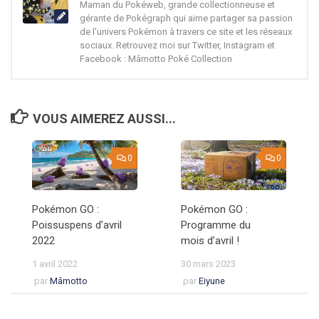
Maman du Pokéweb, grande collectionneuse et
gérante de Pokégraph qui aime partager sa passion
de l'univers Pokémon à travers ce site et les réseaux
sociaux. Retrouvez moi sur Twitter, Instagram et
Facebook : Mâmotto Poké Collection
VOUS AIMEREZ AUSSI...
0
0
Pokémon GO :
Pokémon GO :
Poissuspens d’avril
Programme du
2022
mois d’avril !
1 avril 2022
30 mars 2023
par
Mâmotto
par
Eiyune