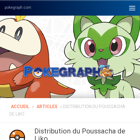
Skip to content
ACCUEIL
»
ARTICLES
»
DISTRIBUTION DU POUSSACHA
DE LIKO
Distribution du Poussacha de
Liko