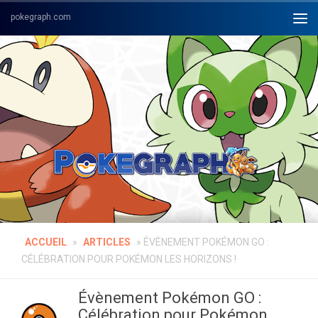
Skip to content
ACCUEIL
»
ARTICLES
»
ÉVÈNEMENT POKÉMON GO :
CÉLÉBRATION POUR POKÉMON LES HORIZONS !
Évènement Pokémon GO :
Célébration pour Pokémon