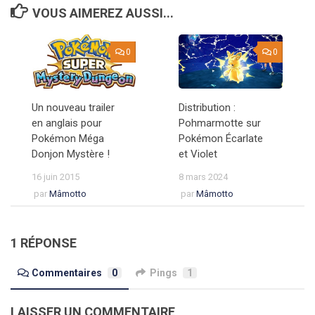
VOUS AIMEREZ AUSSI...
0
0
Un nouveau trailer
Distribution :
en anglais pour
Pohmarmotte sur
Pokémon Méga
Pokémon Écarlate
Donjon Mystère !
et Violet
16 juin 2015
8 mars 2024
par
Mâmotto
par
Mâmotto
1 RÉPONSE
Commentaires
0
Pings
1
LAISSER UN COMMENTAIRE