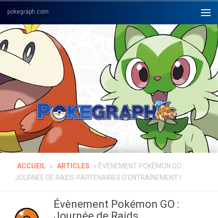
Skip to content
ACCUEIL
»
ARTICLES
»
ÉVÈNEMENT POKÉMON GO :
JOURNÉE DE RAIDS PARTENAIRES D’ENTRAÎNEMENT !
Évènement Pokémon GO :
Journée de Raids