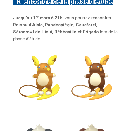
Rencontre de la phase d’étude
J
usqu’au 1ᵉʳ mars à 21h
, vous pourrez rencontrer
Raichu d’Alola, Pandespiègle, Couafarel,
Séracrawl de Hisui, Bébécaille et Frigodo
lors de la
phase d’étude.