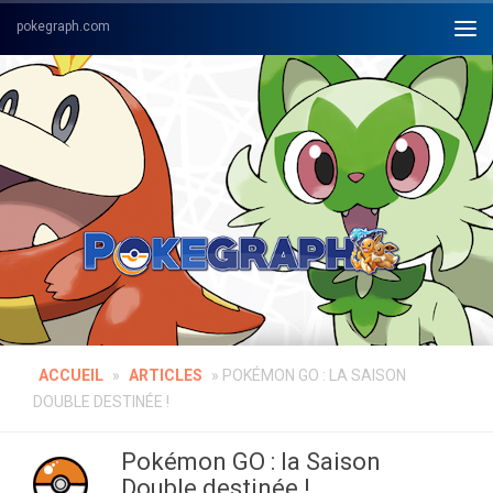
Skip to content
ACCUEIL
»
ARTICLES
»
POKÉMON GO : LA SAISON
DOUBLE DESTINÉE !
Pokémon GO : la Saison
Double destinée !