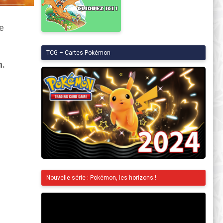
e
TCG – Cartes Pokémon
h.
Nouvelle série : Pokémon, les horizons !