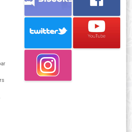
par
rs
.