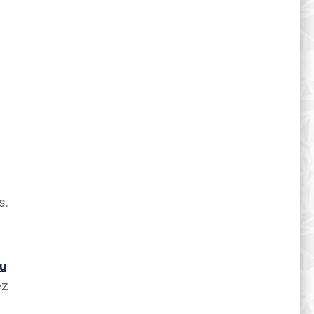
s.
u
ez