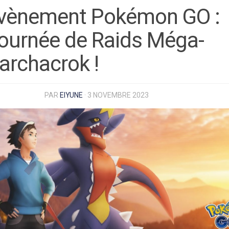
vènement Pokémon GO :
ournée de Raids Méga-
archacrok !
PAR
EIYUNE
·
3 NOVEMBRE 2023