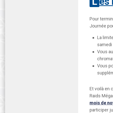
Les
Pour termin
Journée pou
La limi
samedi 
Vous au
chromat
Vous po
supplém
Et voilà en
Raids Méga-
mois de n
participer j