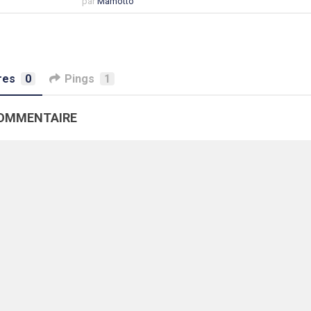
par
Mâmotto
res
0
Pings
1
COMMENTAIRE