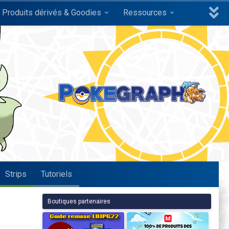
Produits dérivés & Goodies
Ressources
Strips
Tutoriels
Boutiques partenaires