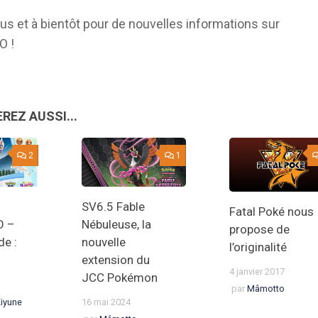
ous et à bientôt pour de nouvelles informations sur
O !
REZ AUSSI...
2
1
SV6.5 Fable
Fatal Poké nous
O –
Nébuleuse, la
propose de
de :
nouvelle
l’originalité
extension du
4 janvier 2017
JCC Pokémon
par
Mâmotto
Eiyune
16 mai 2024