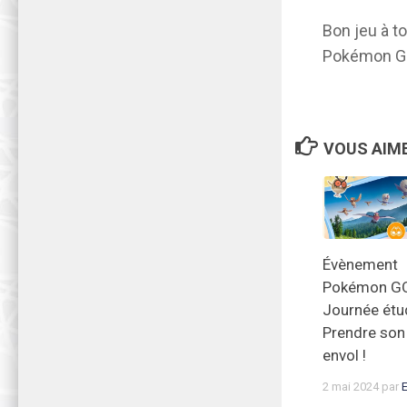
Bon jeu à t
Pokémon G
VOUS AIME
Évènement
Pokémon G
Journée étu
Prendre son
envol !
2 mai 2024
par