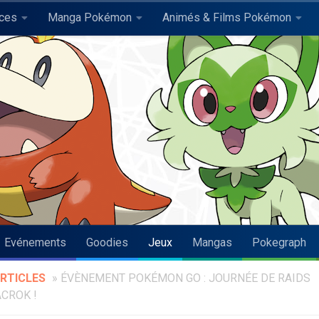
uces
Manga Pokémon
Animés & Films Pokémon
Evénements
Goodies
Jeux
Mangas
Pokegraph
RTICLES
»
ÉVÈNEMENT POKÉMON GO : JOURNÉE DE RAIDS
CROK !