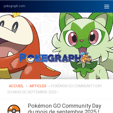
Skip to content
ACCUEIL
»
ARTICLES
»
POKÉMON GO COMMUNITY DAY
DU MOIS DE SEPTEMBRE 2025 !
Pokémon GO Community Day
du mois de septembre 2025 !