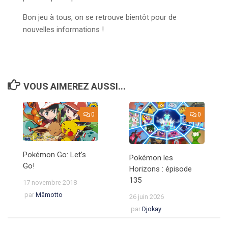
Bon jeu à tous, on se retrouve bientôt pour de
nouvelles informations !
VOUS AIMEREZ AUSSI...
0
0
Pokémon Go: Let’s
Pokémon les
Go!
Horizons : épisode
135
17 novembre 2018
par
Mâmotto
26 juin 2026
par
Djokay